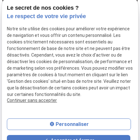
03 67 89 89 89
Le secret de nos cookies ?
68 Av. du Peuple Belge,
Le respect de votre vie privée
59000 LILLE
Notre site utilise des cookies pour améliorer votre expérience
de navigation et vous offrir un contenu personnalisé. Les
cookies strictement nécessaires sont essentiels au
Siret: :
85061251600011
fonctionnement de base de notre site et ne peuvent pas être
Mentions légales
désactivés. Cependant, vous avez le choix d'activer ou de
désactiver les cookies de personnalisation, de performance et
Politique de
de marketing selon vos préférences. Vous pouvez modifier vos
confidentialité
paramètres de cookies à tout moment en cliquant sur le lien
Gestion
Plan du
'Gestion des cookies' situé en bas de notre site. Veuillez noter
que la désactivation de certains cookies peut avoir un impact
des
site
sur certaines fonctionnalités du site.
cookies
Continuer sans accepter
Personnaliser
place
contact_page
phone