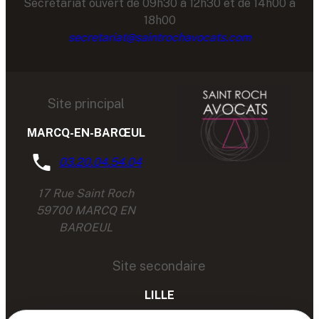
Secrétariat ouvert de 09h30 à 12h30 et de 14h00 à
18h00
secretariat@saintrochavocats.com
Site principal
MARCQ-EN-BARŒUL
03.20.04.54.04
17 Rue Saint Roch
59700 MARCQ EN
BAROEUL
Site secondaire
LILLE