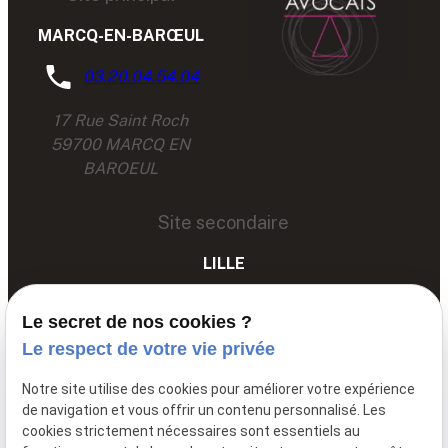
MARCQ-EN-BARŒUL
03.20.04.54.04
17 Rue Saint Roch
59700 MARCQ EN
BAROEUL
Site secondaire
LILLE
03 67 89 89 89
Le secret de nos cookies ?
68 Av. du Peuple Belge,
Le respect de votre vie privée
59000 LILLE
Notre site utilise des cookies pour améliorer votre expérience
de navigation et vous offrir un contenu personnalisé. Les
cookies strictement nécessaires sont essentiels au
Siret: :
85061251600011