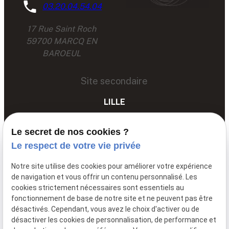
03.20.04.54.04
17 Rue Saint Roch
59700 MARCQ EN
BAROEUL
Site secondaire
LILLE
03 67 89 89 89
Le secret de nos cookies ?
68 Av. du Peuple Belge,
Le respect de votre vie privée
59000 LILLE
Notre site utilise des cookies pour améliorer votre expérience
de navigation et vous offrir un contenu personnalisé. Les
cookies strictement nécessaires sont essentiels au
Siret: :
85061251600011
fonctionnement de base de notre site et ne peuvent pas être
Mentions légales
désactivés. Cependant, vous avez le choix d'activer ou de
désactiver les cookies de personnalisation, de performance et
Politique de