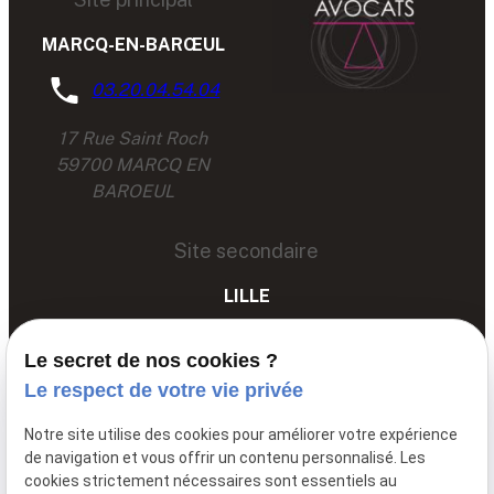
MARCQ-EN-BARŒUL
03.20.04.54.04
17 Rue Saint Roch
59700 MARCQ EN
BAROEUL
Site secondaire
LILLE
03 67 89 89 89
Le secret de nos cookies ?
68 Av. du Peuple Belge,
Le respect de votre vie privée
59000 LILLE
Notre site utilise des cookies pour améliorer votre expérience
de navigation et vous offrir un contenu personnalisé. Les
cookies strictement nécessaires sont essentiels au