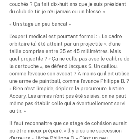
couchés ? Ça fait dix-huit ans que je suis président
du club de tir, je n’ai jamais eu un blessé. »
« Un stage un peu bancal »
L’expert médical est pourtant formel : « Le cadre
orbitaire (a) été atteint par un projectile », d’une
taille comprise entre 35 et 45 millimètres. Mais
quel projectile ? « Ça ne colle pas avec le calibre de
la cartouche », se défend Jacques S. Un caillou,
comme l’évoque son avocat ? À moins qu’il ait utilisé
une arme de paintball, comme l’avance Philippe B. ?
« Rien n’est limpide, déplore la procureure Justine
Accary. Les armes n’ont pas été saisies, on ne peut
même pas établir celle qui a éventuellement servi
au tir. »
Il faut reconnaître que ce stage de cohésion aurait
pu être mieux préparé. « ll y a eu une succession
d’erreurs », lâche Philippe B. « C’est un peu