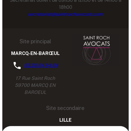
Secrétariat ouvert de 09h30 à 12h30 et de 14h00 à
18h00
secretariat@saintrochavocats.com
Site principal
MARCQ-EN-BARŒUL
03.20.04.54.04
17 Rue Saint Roch
59700 MARCQ EN
BAROEUL
Site secondaire
LILLE