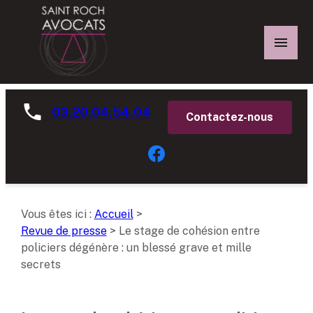
Panneau de gestion des cookies
03.20.04.54.04
Contactez-nous
Vous êtes ici :
Accueil
>
Revue de presse
>
Le stage de cohésion entre
policiers dégénère : un blessé grave et mille
secrets