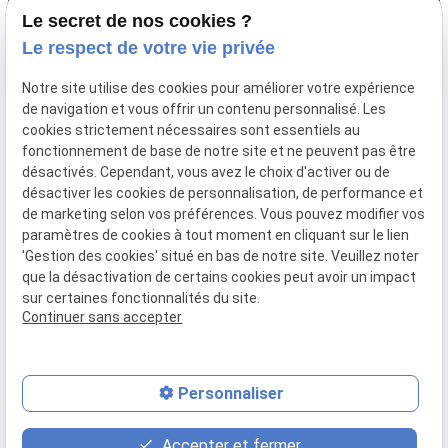
03 67 89 89 89
Le secret de nos cookies ?
68 Av. du Peuple Belge,
Le respect de votre vie privée
59000 LILLE
Notre site utilise des cookies pour améliorer votre expérience
de navigation et vous offrir un contenu personnalisé. Les
cookies strictement nécessaires sont essentiels au
Siret: :
85061251600011
fonctionnement de base de notre site et ne peuvent pas être
Mentions légales
désactivés. Cependant, vous avez le choix d'activer ou de
désactiver les cookies de personnalisation, de performance et
Politique de
de marketing selon vos préférences. Vous pouvez modifier vos
confidentialité
paramètres de cookies à tout moment en cliquant sur le lien
Gestion
Plan du
'Gestion des cookies' situé en bas de notre site. Veuillez noter
que la désactivation de certains cookies peut avoir un impact
des
site
sur certaines fonctionnalités du site.
cookies
Continuer sans accepter
Personnaliser
place
contact_page
phone
Accepter et fermer