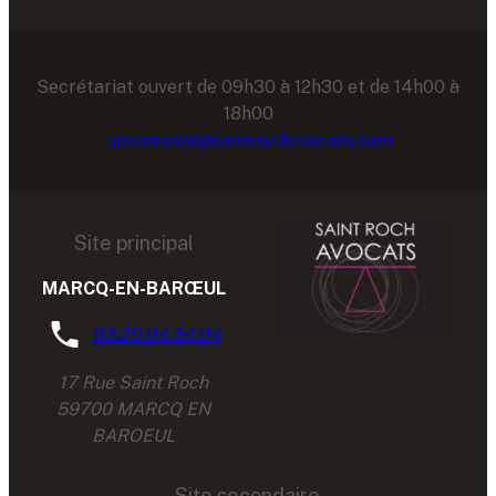
Secrétariat ouvert de 09h30 à 12h30 et de 14h00 à
18h00
secretariat@saintrochavocats.com
Site principal
MARCQ-EN-BARŒUL
03.20.04.54.04
17 Rue Saint Roch
59700 MARCQ EN
BAROEUL
Site secondaire