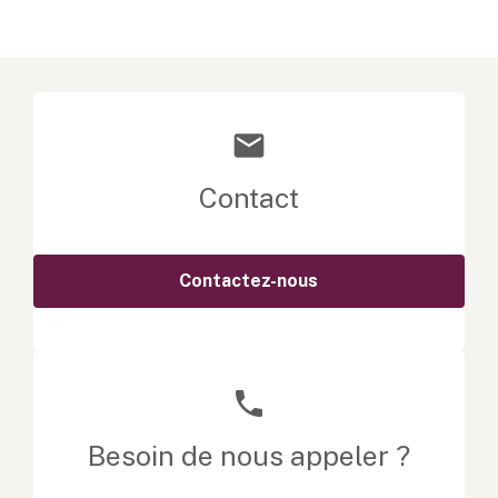
mail
Contact
Contactez-nous
phone
Besoin de nous appeler ?