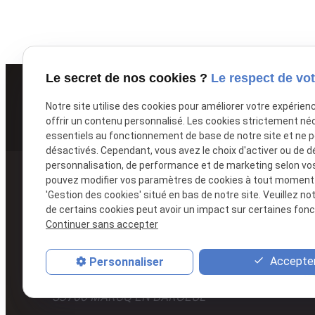
Le secret de nos cookies ?
Le respect de vot
Notre site utilise des cookies pour améliorer votre expérien
offrir un contenu personnalisé. Les cookies strictement né
essentiels au fonctionnement de base de notre site et ne 
désactivés. Cependant, vous avez le choix d'activer ou de d
personnalisation, de performance et de marketing selon vo
pouvez modifier vos paramètres de cookies à tout moment en
Site principal
'Gestion des cookies' situé en bas de notre site. Veuillez no
de certains cookies peut avoir un impact sur certaines fonct
MARCQ-EN-BARŒUL
Continuer sans accepter
03.20.04.54.04
Accepter
Personnaliser
17 Rue Saint Roch
59700 MARCQ EN BAROEUL