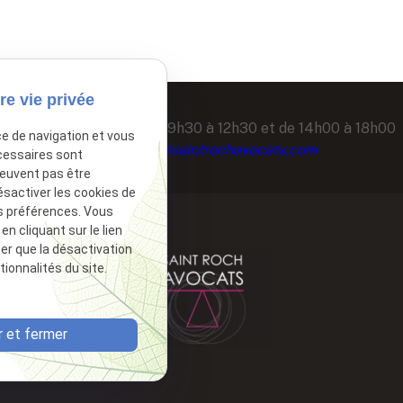
re vie privée
Secrétariat ouvert de 09h30 à 12h30 et de 14h00 à 18h00
ce de navigation et vous
secretariat@saintrochavocats.com
cessaires sont
peuvent pas être
ésactiver les cookies de
s préférences. Vous
 cliquant sur le lien
ter que la désactivation
ionnalités du site.
 et fermer