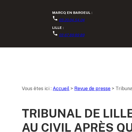
Panneau de gestion des cookies
MARCQ EN BAROEUL :
03.20.04.54.04
LILLE :
03 67 89 89 89
Vous êtes ici :
Accueil
>
Revue de presse
>
Tribuna
TRIBUNAL DE LILL
AU CIVIL APRÈS 