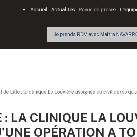
Accueil
Actualités
Revue de presse
L'équip
Je prends RDV avec Maître NAVARR
l de Lille : la clinique La Louvière assignée au civil après q
E : LA CLINIQUE LA LO
QU’UNE OPÉRATION A T