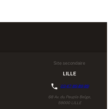
Site secondaire
LILLE
03 67 89 89 89
68 Av. du Peuple Belge,
59000 LILLE