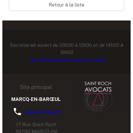
Retour à la liste
Secrétariat ouvert de 09h30 à 12h30 et de 14h00 à
18h00
secretariat@saintrochavocats.com
Site principal
MARCQ-EN-BARŒUL
03.20.04.54.04
17 Rue Saint Roch
59700 MARCQ EN