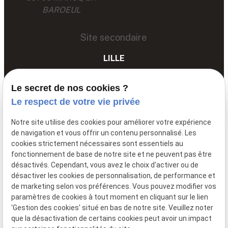
BAROEUL
Site secondaire
LILLE
03 67 89 89 89
Le secret de nos cookies ?
68 Av. du Peuple Belge,
Le respect de votre vie privée
59000 LILLE
Notre site utilise des cookies pour améliorer votre expérience
de navigation et vous offrir un contenu personnalisé. Les
cookies strictement nécessaires sont essentiels au
Siret: :
85061251600011
fonctionnement de base de notre site et ne peuvent pas être
Mentions légales
désactivés. Cependant, vous avez le choix d'activer ou de
désactiver les cookies de personnalisation, de performance et
Politique de
de marketing selon vos préférences. Vous pouvez modifier vos
confidentialité
paramètres de cookies à tout moment en cliquant sur le lien
Gestion
Plan du
'Gestion des cookies' situé en bas de notre site. Veuillez noter
que la désactivation de certains cookies peut avoir un impact
des
site