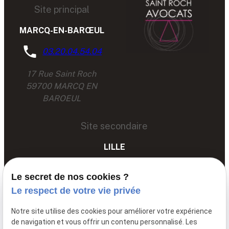
Site principal
MARCQ-EN-BARŒUL
03.20.04.54.04
17 Rue Saint Roch
59700 MARCQ EN
BAROEUL
Site secondaire
LILLE
03 67 89 89 89
Le secret de nos cookies ?
68 Av. du Peuple Belge,
Le respect de votre vie privée
59000 LILLE
Notre site utilise des cookies pour améliorer votre expérience
de navigation et vous offrir un contenu personnalisé. Les