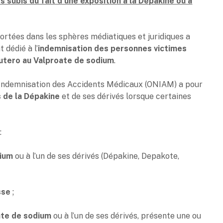
ubis du fait d’une exposition à la Dépakine ou à
portées dans les sphères médiatiques et juridiques a
 dédié à l’
indemnisation des personnes victimes
 utero au Valproate de sodium
.
 d’Indemnisation des Accidents Médicaux (ONIAM) a pour
 de la Dépakine
et de ses dérivés lorsque certaines
:
dium
ou à l’un de ses dérivés (Dépakine, Depakote,
sse
;
ate de sodium
ou à l’un de ses dérivés, présente une ou