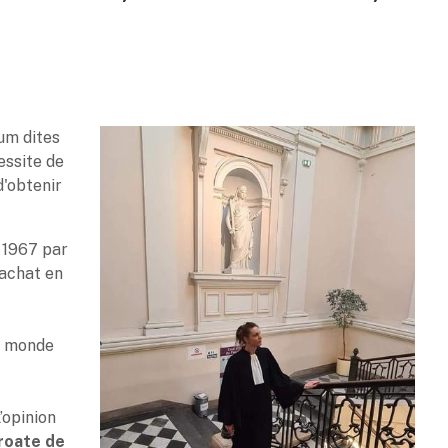
um dites
essite de
d'obtenir
 1967 par
rachat en
au monde
’opinion
roate de