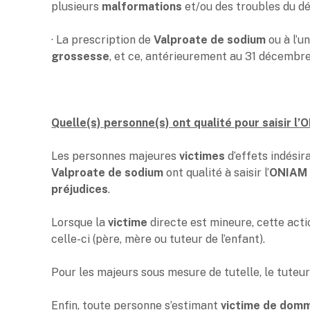
plusieurs
malformations
et/ou des troubles du d
· La prescription de
Valproate de sodium
ou à l’u
grossesse
, et ce, antérieurement au 31 décembre
Quelle(s) personne(s) ont qualité pour saisir l’
Les personnes majeures
victimes
d’effets indésir
Valproate de sodium
ont qualité à saisir l’
ONIAM
préjudices
.
Lorsque la
victime
directe est mineure, cette act
celle-ci (père, mère ou tuteur de l’enfant).
Pour les majeurs sous mesure de tutelle, le tuteur
Enfin, toute personne s’estimant
victime de dom