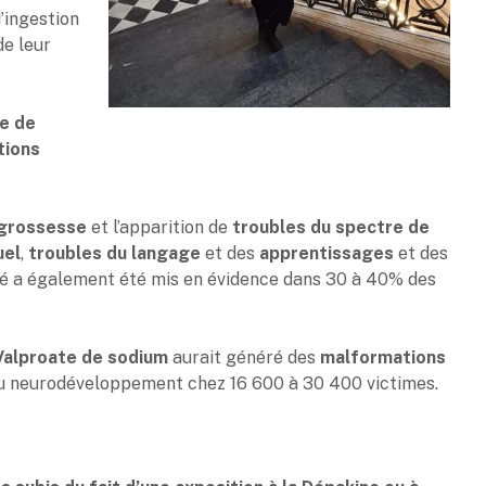
d’ingestion
e leur
e de
tions
grossesse
et l’apparition de
troubles du spectre de
uel
,
troubles du langage
et des
apprentissages
et des
té a également été mis en évidence dans 30 à 40% des
Valproate de sodium
aurait généré des
malformations
du neurodéveloppement chez 16 600 à 30 400 victimes.