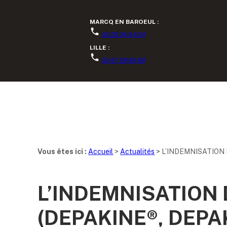
Panneau de gestion des cookies
MARCQ EN BAROEUL :
03.20.04.54.04
LILLE :
03 67 89 89 89
Vous êtes ici :
Accueil
>
Actualités
> L’INDEMNISATION
L’INDEMNISATION
(DEPAKINE®, DEPA