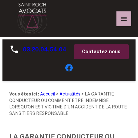
Panneau de gestion des cookies
03.20.04.54.04
Contactez-nous
Vous êtes ici :
Accueil
>
Actualités
> LA GARANTIE
CONDUCTEUR OU COMMENT ETRE INDEMNISE
LORSQU'ON EST VICTIME D'UN ACCIDENT DE LA ROUTE
SANS TIERS RESPONSABLE
LA GARANTIE CONDUCTEUR OU