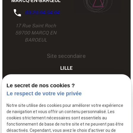
MARCQ-EN-BARŒUL
03.20.04.54.04
17 Rue Saint Roch
59700 MARCQ EN
BAROEUL
Site secondaire
LILLE
03 67 89 89 89
Le secret de nos cookies ?
68 Av. du Peuple Belge,
Le respect de votre vie privée
59000 LILLE
Notre site utilise des cookies pour améliorer votre expérience
de navigation et vous offrir un contenu personnalisé. Les
cookies strictement nécessaires sont essentiels au
Siret: :
85061251600011
fonctionnement de base de notre site et ne peuvent pas être
Mentions légales
désactivés. Cependant, vous avez le choix d'activer ou de