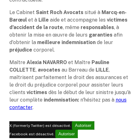
Le Cabinet
Saint Roch Avocats
situé à
Marcq-en-
Barœul
et à
Lille
aide et accompagne les
victimes
d’accident de la route
, même
responsables
, à
obtenir la mise en œuvre de leurs
garanties
afin
d'obtenir la
meilleure indemnisation
de leur
préjudice
corporel.
Maître
Alexia NAVARRO
et Maître
Pauline
COLLETTE
,
avocates
au Barreau de
LILLE
,
maîtrisent parfaitement le droit des assurances et
le droit du préjudice corporel pour assister leurs
clients
victimes
dès le début de leur sinistre jusqu'à
leur complète
indemnisation:
n'hésitez pas à
nous
contacter
.
Autoriser
X (formerly Twitter) est désactivé.
Autoriser
Facebook est désactivé.