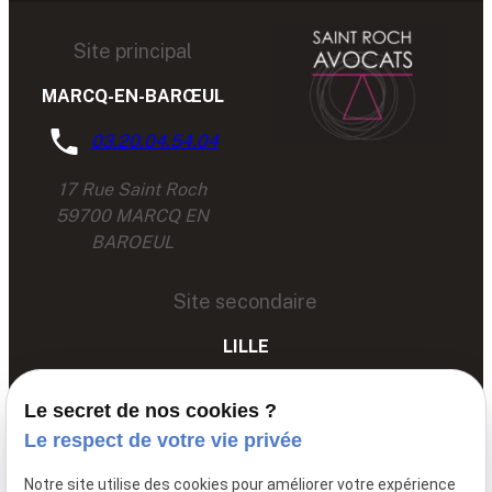
Site principal
MARCQ-EN-BARŒUL
03.20.04.54.04
17 Rue Saint Roch
59700 MARCQ EN
BAROEUL
Site secondaire
LILLE
03 67 89 89 89
Le secret de nos cookies ?
68 Av. du Peuple Belge,
Le respect de votre vie privée
59000 LILLE
Notre site utilise des cookies pour améliorer votre expérience